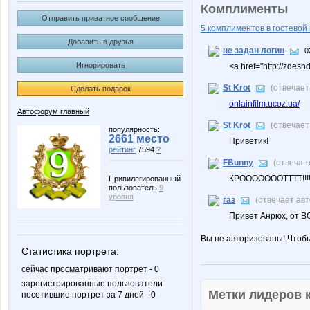
Комплименты
Отправить приватное сообщение
5 комплиментов в гостевой 
Добавить в друзья
не задан логин
0
Игнорировать
<a href="http://zdesh
St Krot
(отвечает
Сделать подарок
onlainfilm.ucoz.ua/
Автофорум главный
St Krot
(отвечает
популярность:
2661 место
Приветик!
рейтинг
7594
?
FBunny
(отвечае
КРОООООООТТТТ!!!!!!!
Привилегированный
пользователь
9
уровня
газ
(отвечает ав
Привет Анрюх, от В
Вы не авторизованы! Чтоб
Статистика портрета:
сейчас просматривают портрет - 0
зарегистрированные пользователи
Метки лидеров
посетившие портрет за 7 дней - 0