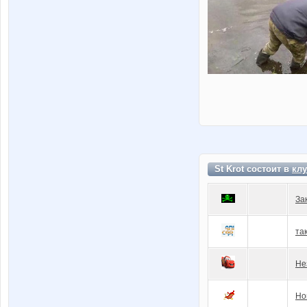
St Krot состоит в
клу
За
та
Не
Но