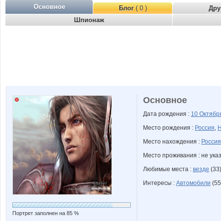
Основное
Блог
( 0 )
Дру
Шпионаж
Основное
Дата рождения :
10 Октяб
Место рождения :
Россия
,
Н
Место нахождения :
Россия
Место проживания : не ука
Любимые места :
везде
(33
Интересы :
Автомобили
(55
Портрет заполнен на 85 %